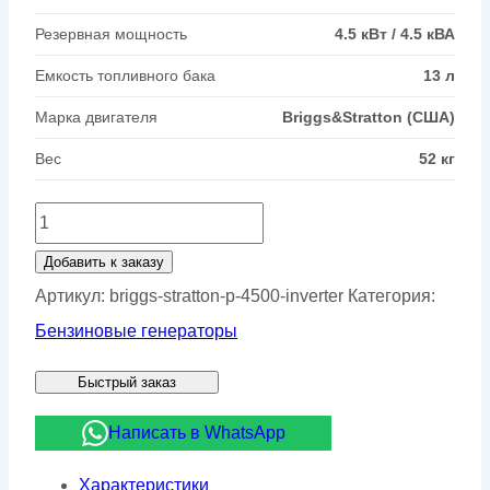
Резервная мощность
4.5 кВт / 4.5 кВА
Емкость топливного бака
13 л
Марка двигателя
Briggs&Stratton (США)
Вес
52 кг
Количество
товара
Добавить к заказу
Бензиновый
Артикул:
briggs-stratton-p-4500-inverter
Категория:
генератор
Бензиновые генераторы
Briggs
Быстрый заказ
&
Stratton
Написать в WhatsApp
P
Характеристики