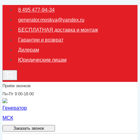
Перейти
8 495 477-94-34
к
generator.moskva@yandex.ru
содержимому
БЕСПЛАТНАЯ доставка и монтаж
Гарантии и возврат
Дилерам
Юридическим лицам
0
Приём звонков
Пн-Пт 9:00-18:00
Заказать звонок