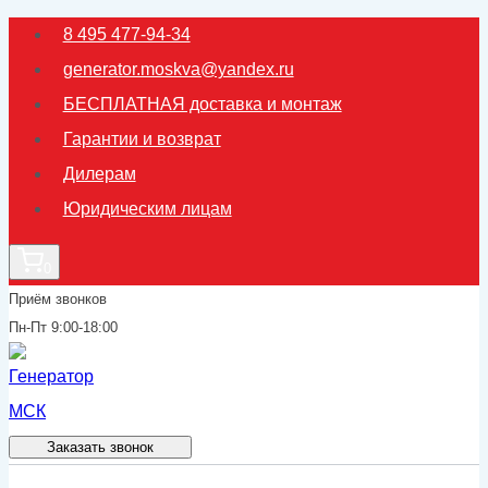
Перейти
8 495 477-94-34
к
generator.moskva@yandex.ru
содержимому
БЕСПЛАТНАЯ доставка и монтаж
Гарантии и возврат
Дилерам
Юридическим лицам
0
Приём звонков
Пн-Пт 9:00-18:00
Заказать звонок