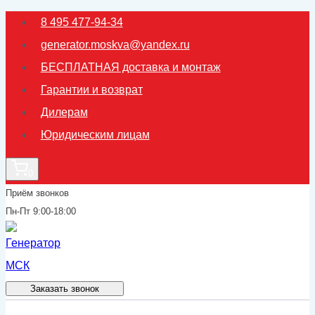
Перейти
8 495 477-94-34
к
generator.moskva@yandex.ru
содержимому
БЕСПЛАТНАЯ доставка и монтаж
Гарантии и возврат
Дилерам
Юридическим лицам
0
Приём звонков
Пн-Пт 9:00-18:00
Заказать звонок