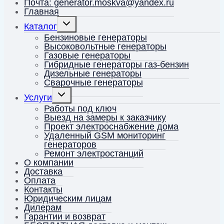
Почта: generator.moskva@yandex.ru
Главная
Переключить
Каталог
дочернее
меню
Бензиновые генераторы
Высоковольтные генераторы
Газовые генераторы
Гибридные генераторы газ-бензин
Дизельные генераторы
Сварочные генераторы
Переключить
Услуги
дочернее
меню
Работы под ключ
Выезд на замеры к заказчику
Проект электроснабжение дома
Удаленный GSM мониторинг
генераторов
Ремонт электростанций
О компании
Доставка
Оплата
Контакты
Юридическим лицам
Дилерам
Гарантии и возврат