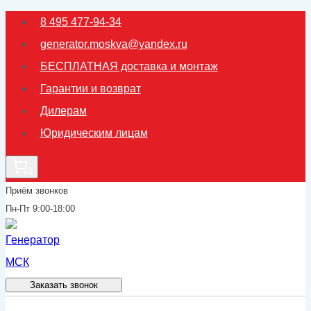
Перейти
8 495 477-94-34
к
generator.moskva@yandex.ru
содержимому
БЕСПЛАТНАЯ доставка и монтаж
Гарантии и возврат
Дилерам
Юридическим лицам
0
Приём звонков
Пн-Пт 9:00-18:00
Заказать звонок