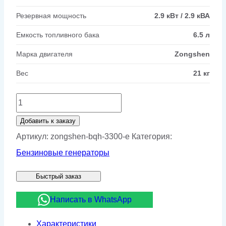
Резервная мощность
2.9 кВт / 2.9 кВА
Емкость топливного бака
6.5 л
Марка двигателя
Zongshen
Вес
21 кг
Количество
товара
Добавить к заказу
Бензиновый
Артикул:
zongshen-bqh-3300-e
Категория:
генератор
Бензиновые генераторы
Zongshen
Быстрый заказ
BQH
3300
Написать в WhatsApp
E
Характеристики