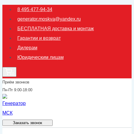
Перейти
8 495 477-94-34
к
generator.moskva@yandex.ru
содержимому
БЕСПЛАТНАЯ доставка и монтаж
Гарантии и возврат
Дилерам
Юридическим лицам
0
Приём звонков
Пн-Пт 9:00-18:00
Заказать звонок