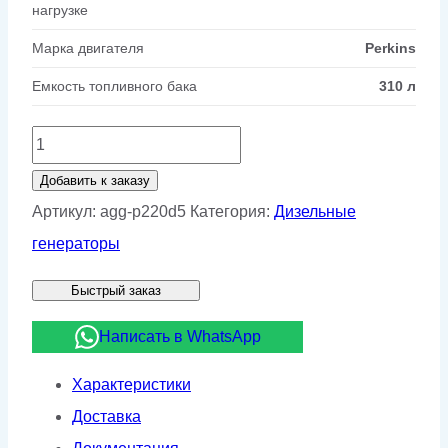
нагрузке
Марка двигателя
Perkins
Емкость топливного бака
310 л
Количество
товара
Добавить к заказу
Дизельный
Артикул:
agg-p220d5
Категория:
Дизельные
генератор
генераторы
AGG
Быстрый заказ
P220D5
Написать в WhatsApp
Характеристики
Доставка