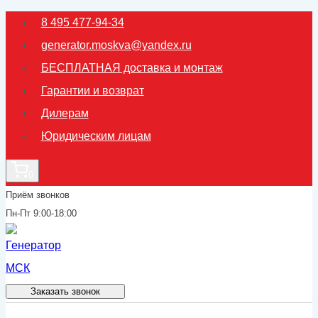
Перейти
8 495 477-94-34
к
generator.moskva@yandex.ru
содержимому
БЕСПЛАТНАЯ доставка и монтаж
Гарантии и возврат
Дилерам
Юридическим лицам
0
Приём звонков
Пн-Пт 9:00-18:00
Заказать звонок