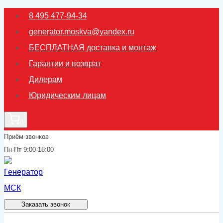
Перейти
8 495 477-94-34
к
generator.moskva@yandex.ru
содержимому
БЕСПЛАТНАЯ доставка и монтаж
Гарантии и возврат
Дилерам
Юридическим лицам
0
Приём звонков
Пн-Пт 9:00-18:00
Заказать звонок