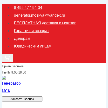
Перейти
8 495 477-94-34
к
generator.moskva@yandex.ru
содержимому
БЕСПЛАТНАЯ доставка и монтаж
Гарантии и возврат
Дилерам
Юридическим лицам
0
Приём звонков
Пн-Пт 9:00-18:00
Заказать звонок