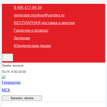
Перейти
8 495 477-94-34
к
generator.moskva@yandex.ru
содержимому
БЕСПЛАТНАЯ доставка и монтаж
Гарантии и возврат
Дилерам
Юридическим лицам
0
Приём звонков
Пн-Пт 9:00-18:00
Заказать звонок