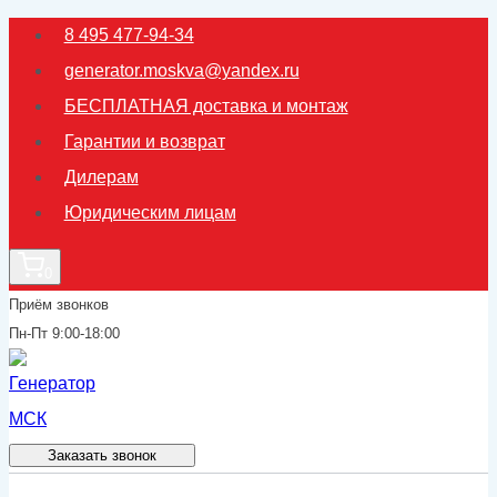
Перейти
8 495 477-94-34
к
generator.moskva@yandex.ru
содержимому
БЕСПЛАТНАЯ доставка и монтаж
Гарантии и возврат
Дилерам
Юридическим лицам
0
Приём звонков
Пн-Пт 9:00-18:00
Заказать звонок