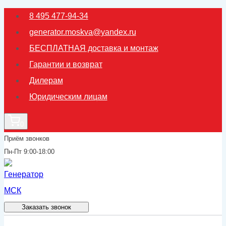
Перейти
8 495 477-94-34
к
generator.moskva@yandex.ru
содержимому
БЕСПЛАТНАЯ доставка и монтаж
Гарантии и возврат
Дилерам
Юридическим лицам
0
Приём звонков
Пн-Пт 9:00-18:00
Заказать звонок