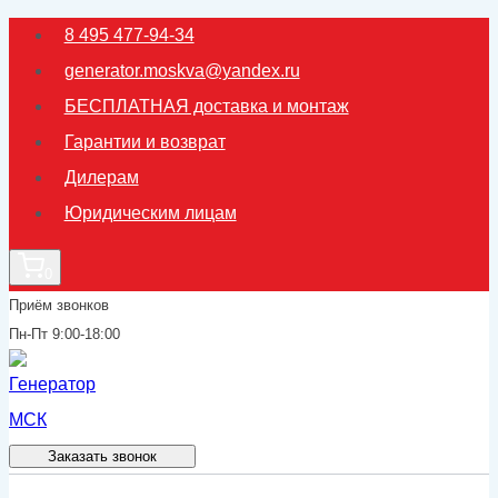
Перейти
8 495 477-94-34
к
generator.moskva@yandex.ru
содержимому
БЕСПЛАТНАЯ доставка и монтаж
Гарантии и возврат
Дилерам
Юридическим лицам
0
Приём звонков
Пн-Пт 9:00-18:00
Заказать звонок