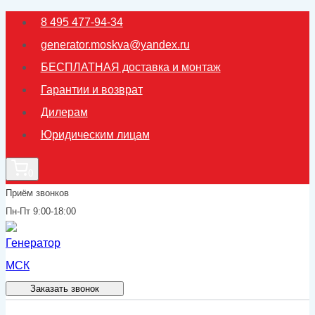
Перейти
8 495 477-94-34
к
generator.moskva@yandex.ru
содержимому
БЕСПЛАТНАЯ доставка и монтаж
Гарантии и возврат
Дилерам
Юридическим лицам
0
Приём звонков
Пн-Пт 9:00-18:00
Заказать звонок