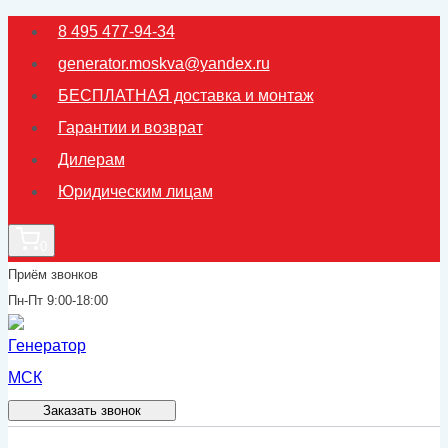
Перейти
8 495 477-94-34
к
generator.moskva@yandex.ru
содержимому
БЕСПЛАТНАЯ доставка и монтаж
Гарантии и возврат
Дилерам
Юридическим лицам
0
Приём звонков
Пн-Пт 9:00-18:00
Заказать звонок