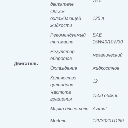
75 л
двигателе
Объем
охлаждающей
125 л
жидкости
Рекомендуемый
SAE
тип масла
15W40/10W30
Регулятор
механический
оборотов
Двигатель
Охлаждение
жидкостное
Количество
12
цилиндров
Частота
1500 об/мин
вращения
Марка двигателя
Azimut
Модель
12V3020TDI89