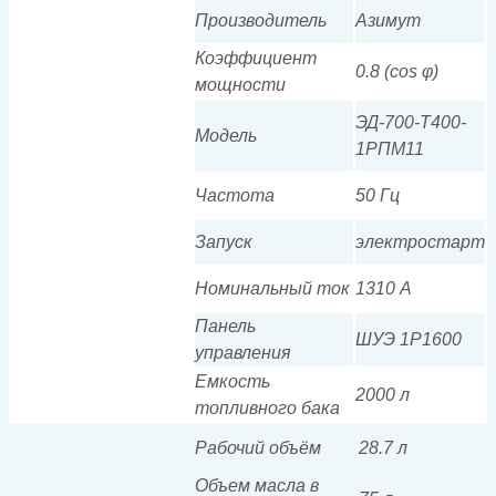
Производитель
Азимут
Коэффициент
0.8 (cos φ)
мощности
ЭД-700-Т400-
Модель
1РПМ11
Частота
50 Гц
Запуск
электростарт
Номинальный ток
1310 А
Панель
ШУЭ 1Р1600
управления
Емкость
2000 л
топливного бака
Рабочий объём
28.7 л
Объем масла в