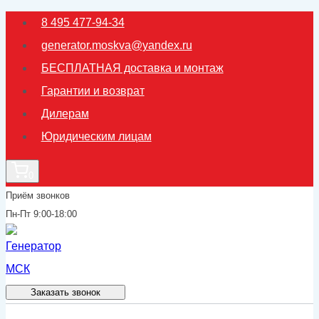
Перейти
8 495 477-94-34
к
generator.moskva@yandex.ru
содержимому
БЕСПЛАТНАЯ доставка и монтаж
Гарантии и возврат
Дилерам
Юридическим лицам
0
Приём звонков
Пн-Пт 9:00-18:00
Заказать звонок