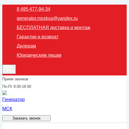
Перейти
8 495 477-94-34
к
generator.moskva@yandex.ru
содержимому
БЕСПЛАТНАЯ доставка и монтаж
Гарантии и возврат
Дилерам
Юридическим лицам
0
Приём звонков
Пн-Пт 9:00-18:00
Заказать звонок