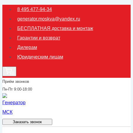
Перейти
8 495 477-94-34
к
generator.moskva@yandex.ru
содержимому
БЕСПЛАТНАЯ доставка и монтаж
Гарантии и возврат
Дилерам
Юридическим лицам
0
Приём звонков
Пн-Пт 9:00-18:00
Заказать звонок