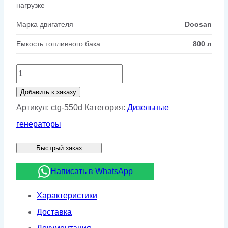
нагрузке
Марка двигателя
Doosan
Емкость топливного бака
800 л
Количество
товара
Добавить к заказу
Дизельный
Артикул:
ctg-550d
Категория:
Дизельные
генератор
генераторы
CTG
Быстрый заказ
550D
Написать в WhatsApp
Характеристики
Доставка