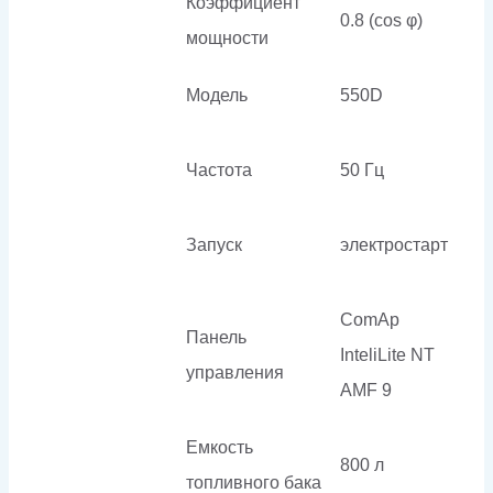
Коэффициент
0.8 (cos φ)
мощности
Модель
550D
Частота
50 Гц
Запуск
электростарт
ComAp
Панель
InteliLite NT
управления
AMF 9
Емкость
800 л
топливного бака