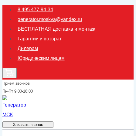
Перейти
8 495 477-94-34
к
generator.moskva@yandex.ru
содержимому
БЕСПЛАТНАЯ доставка и монтаж
Гарантии и возврат
Дилерам
Юридическим лицам
0
Приём звонков
Пн-Пт 9:00-18:00
Заказать звонок