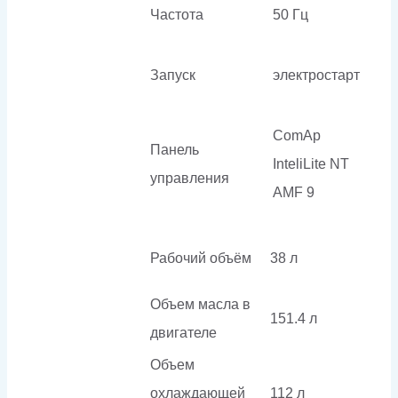
Частота
50 Гц
Запуск
электростарт
ComAp
Панель
InteliLite NT
управления
AMF 9
Рабочий объём
38 л
Объем масла в
151.4 л
двигателе
Объем
охлаждающей
112 л