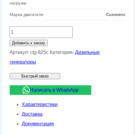
нагрузке
Марка двигателя
Cummins
Количество
товара
Добавить к заказу
Дизельный
Артикул:
ctg-825c
Категория:
Дизельные
генератор
генераторы
CTG
Быстрый заказ
825C
Написать в WhatsApp
Характеристики
Доставка
Документация