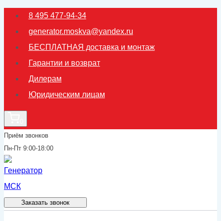
Перейти
8 495 477-94-34
к
generator.moskva@yandex.ru
содержимому
БЕСПЛАТНАЯ доставка и монтаж
Гарантии и возврат
Дилерам
Юридическим лицам
0
Приём звонков
Пн-Пт 9:00-18:00
Заказать звонок