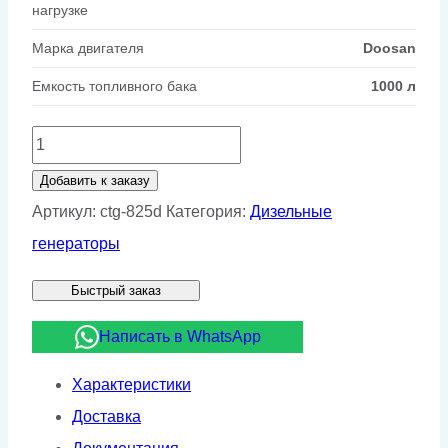
нагрузке
Марка двигателя
Doosan
Емкость топливного бака
1000 л
Количество
товара
Добавить к заказу
Дизельный
Артикул:
ctg-825d
Категория:
Дизельные
генератор
генераторы
CTG
Быстрый заказ
825D
Написать в WhatsApp
Характеристики
Доставка