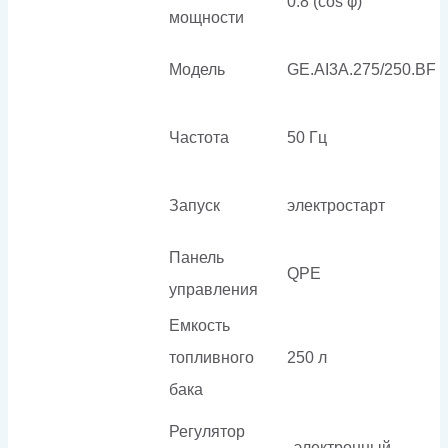
0.8 (cos φ)
мощности
Модель
GE.AI3A.275/250.BF
Частота
50 Гц
Запуск
электростарт
Панель
QPE
управления
Емкость
топливного
250 л
бака
Регулятор
электронный