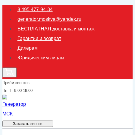
Перейти
8 495 477-94-34
к
generator.moskva@yandex.ru
содержимому
БЕСПЛАТНАЯ доставка и монтаж
Гарантии и возврат
Дилерам
Юридическим лицам
0
Приём звонков
Пн-Пт 9:00-18:00
Заказать звонок