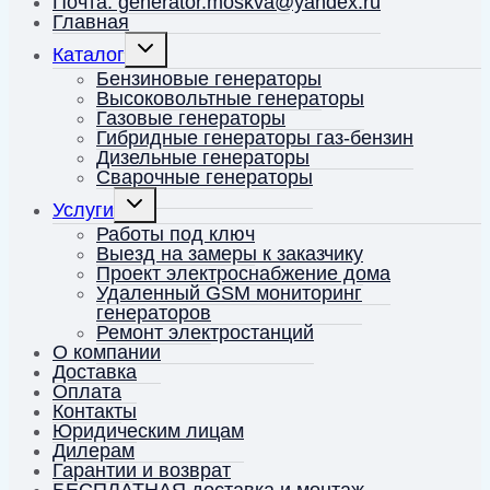
Почта: generator.moskva@yandex.ru
Главная
Переключить
Каталог
дочернее
меню
Бензиновые генераторы
Высоковольтные генераторы
Газовые генераторы
Гибридные генераторы газ-бензин
Дизельные генераторы
Сварочные генераторы
Переключить
Услуги
дочернее
меню
Работы под ключ
Выезд на замеры к заказчику
Проект электроснабжение дома
Удаленный GSM мониторинг
генераторов
Ремонт электростанций
О компании
Доставка
Оплата
Контакты
Юридическим лицам
Дилерам
Гарантии и возврат
БЕСПЛАТНАЯ доставка и монтаж