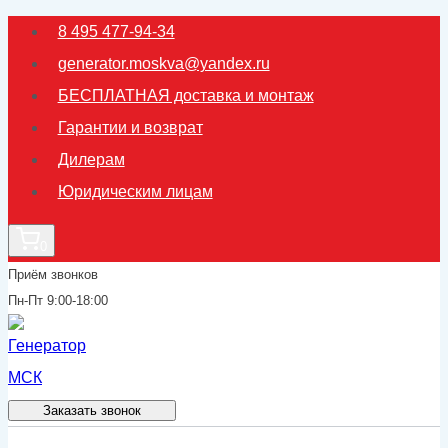
Перейти
8 495 477-94-34
к
generator.moskva@yandex.ru
содержимому
БЕСПЛАТНАЯ доставка и монтаж
Гарантии и возврат
Дилерам
Юридическим лицам
0
Приём звонков
Пн-Пт 9:00-18:00
Заказать звонок