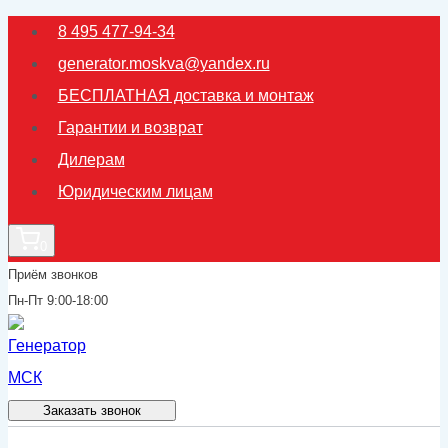
Перейти
8 495 477-94-34
к
generator.moskva@yandex.ru
содержимому
БЕСПЛАТНАЯ доставка и монтаж
Гарантии и возврат
Дилерам
Юридическим лицам
0
Приём звонков
Пн-Пт 9:00-18:00
Заказать звонок