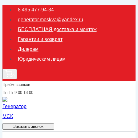
Перейти
8 495 477-94-34
к
generator.moskva@yandex.ru
содержимому
БЕСПЛАТНАЯ доставка и монтаж
Гарантии и возврат
Дилерам
Юридическим лицам
0
Приём звонков
Пн-Пт 9:00-18:00
Заказать звонок