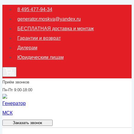
Перейти
8 495 477-94-34
к
generator.moskva@yandex.ru
содержимому
БЕСПЛАТНАЯ доставка и монтаж
Гарантии и возврат
Дилерам
Юридическим лицам
0
Приём звонков
Пн-Пт 9:00-18:00
Заказать звонок