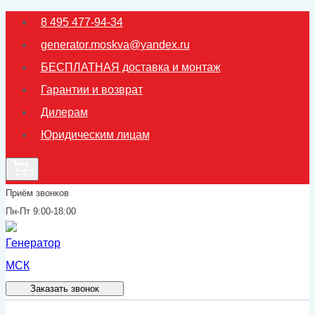
Перейти
8 495 477-94-34
к
generator.moskva@yandex.ru
содержимому
БЕСПЛАТНАЯ доставка и монтаж
Гарантии и возврат
Дилерам
Юридическим лицам
0
Приём звонков
Пн-Пт 9:00-18:00
Заказать звонок