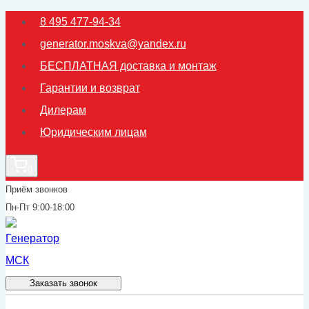
Перейти
8 495 477-94-34
к
generator.moskva@yandex.ru
содержимому
БЕСПЛАТНАЯ доставка и монтаж
Гарантии и возврат
Дилерам
Юридическим лицам
0
Приём звонков
Пн-Пт 9:00-18:00
Заказать звонок