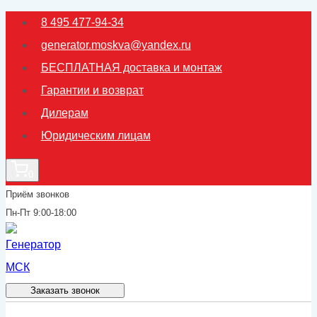
Перейти
8 495 477-94-34
к
generator.moskva@yandex.ru
содержимому
БЕСПЛАТНАЯ доставка и монтаж
Гарантии и возврат
Дилерам
Юридическим лицам
0
Приём звонков
Пн-Пт 9:00-18:00
Заказать звонок