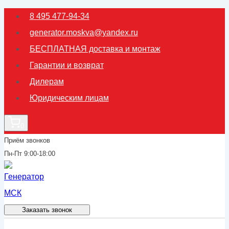
Перейти
8 495 477-94-34
к
generator.moskva@yandex.ru
содержимому
БЕСПЛАТНАЯ доставка и монтаж
Гарантии и возврат
Дилерам
Юридическим лицам
0
Приём звонков
Пн-Пт 9:00-18:00
Заказать звонок