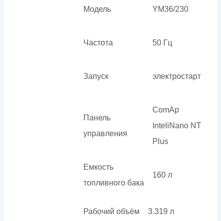
Модель
YM36/230
Частота
50 Гц
Запуск
электростарт
ComAp
Панель
InteliNano NT
управления
Plus
Емкость
160 л
топливного бака
Рабочий объём
3.319 л