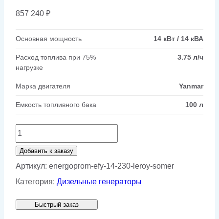
857 240
₽
Основная мощность
14 кВт / 14 кВА
Расход топлива при 75%
3.75 л/ч
нагрузке
Марка двигателя
Yanmar
Емкость топливного бака
100 л
Количество
товара
Добавить к заказу
Дизельный
Артикул:
energoprom-efy-14-230-leroy-somer
генератор
Категория:
Дизельные генераторы
Energoprom
Быстрый заказ
EFY