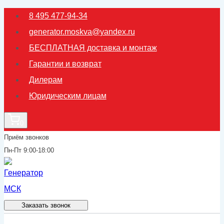
Перейти
8 495 477-94-34
к
generator.moskva@yandex.ru
содержимому
БЕСПЛАТНАЯ доставка и монтаж
Гарантии и возврат
Дилерам
Юридическим лицам
0
Приём звонков
Пн-Пт 9:00-18:00
Заказать звонок