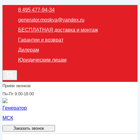
Перейти
8 495 477-94-34
к
generator.moskva@yandex.ru
содержимому
БЕСПЛАТНАЯ доставка и монтаж
Гарантии и возврат
Дилерам
Юридическим лицам
0
Приём звонков
Пн-Пт 9:00-18:00
Заказать звонок