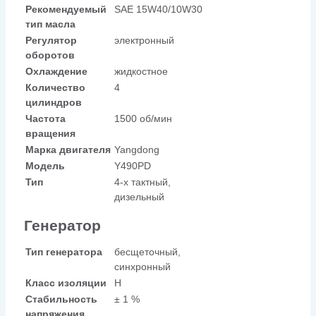
Рекомендуемый
SAE 15W40/10W30
тип масла
Регулятор
электронный
оборотов
Охлаждение
жидкостное
Количество
4
цилиндров
Частота
1500 об/мин
вращения
Марка двигателя
Yangdong
Модель
Y490PD
Тип
4-х тактный,
дизельный
Генератор
Тип генератора
бесщеточный,
синхронный
Класс изоляции
H
Стабильность
± 1 %
напряжения