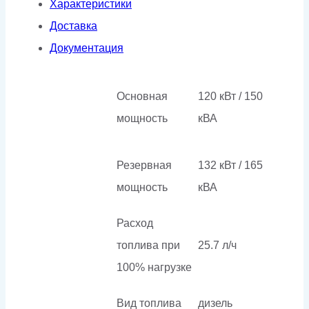
Характеристики
в
Доставка
кожухе
Документация
Основная
120 кВт / 150
мощность
кВА
Резервная
132 кВт / 165
мощность
кВА
Расход
топлива при
25.7 л/ч
100% нагрузке
Вид топлива
дизель