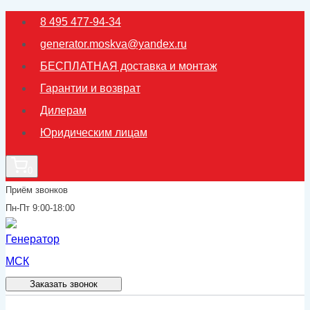
Перейти
8 495 477-94-34
к
generator.moskva@yandex.ru
содержимому
БЕСПЛАТНАЯ доставка и монтаж
Гарантии и возврат
Дилерам
Юридическим лицам
0
Приём звонков
Пн-Пт 9:00-18:00
Заказать звонок