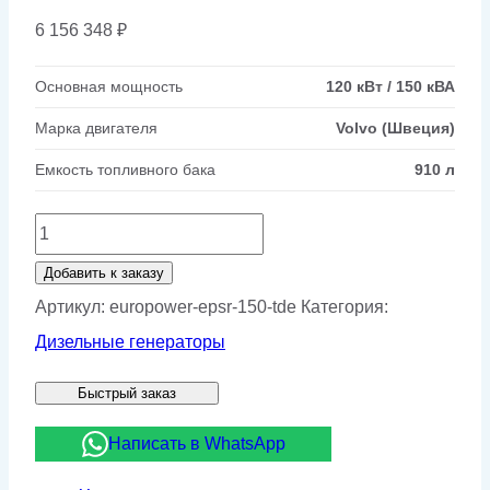
6 156 348
₽
Основная мощность
120 кВт / 150 кВА
Марка двигателя
Volvo (Швеция)
Емкость топливного бака
910 л
Количество
товара
Добавить к заказу
Дизельный
Артикул:
europower-epsr-150-tde
Категория:
генератор
Дизельные генераторы
EUROPOWER
Быстрый заказ
EPSR
150
Написать в WhatsApp
TDE