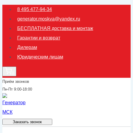
Перейти
8 495 477-94-34
к
generator.moskva@yandex.ru
содержимому
БЕСПЛАТНАЯ доставка и монтаж
Гарантии и возврат
Дилерам
Юридическим лицам
0
Приём звонков
Пн-Пт 9:00-18:00
Заказать звонок