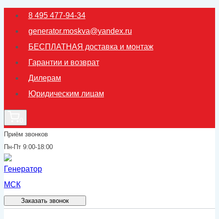
Перейти
8 495 477-94-34
к
generator.moskva@yandex.ru
содержимому
БЕСПЛАТНАЯ доставка и монтаж
Гарантии и возврат
Дилерам
Юридическим лицам
0
Приём звонков
Пн-Пт 9:00-18:00
Заказать звонок