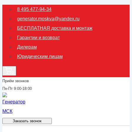
Перейти
8 495 477-94-34
к
generator.moskva@yandex.ru
содержимому
БЕСПЛАТНАЯ доставка и монтаж
Гарантии и возврат
Дилерам
Юридическим лицам
0
Приём звонков
Пн-Пт 9:00-18:00
Заказать звонок