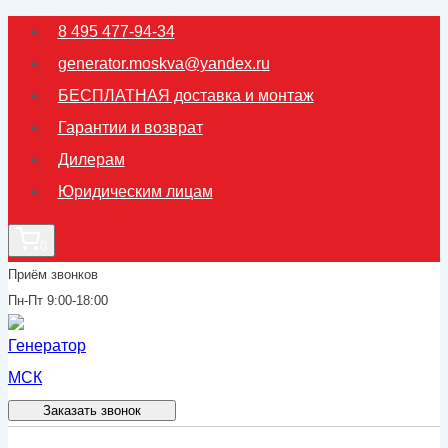
Перейти
8 495 477-94-34
к
generator.moskva@yandex.ru
содержимому
БЕСПЛАТНАЯ доставка и монтаж
Гарантии и возврат
Дилерам
Юридическим лицам
0
Приём звонков
Пн-Пт 9:00-18:00
Заказать звонок