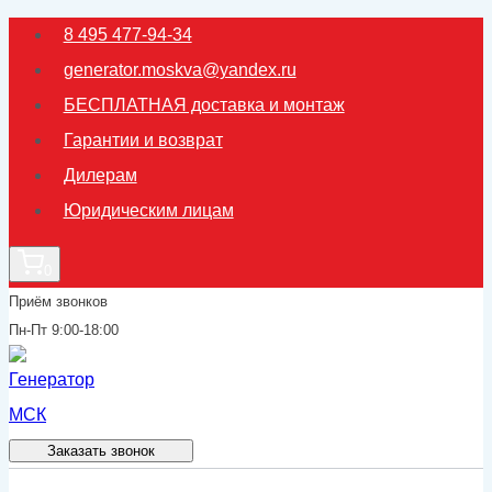
Перейти
8 495 477-94-34
к
generator.moskva@yandex.ru
содержимому
БЕСПЛАТНАЯ доставка и монтаж
Гарантии и возврат
Дилерам
Юридическим лицам
0
Приём звонков
Пн-Пт 9:00-18:00
Заказать звонок