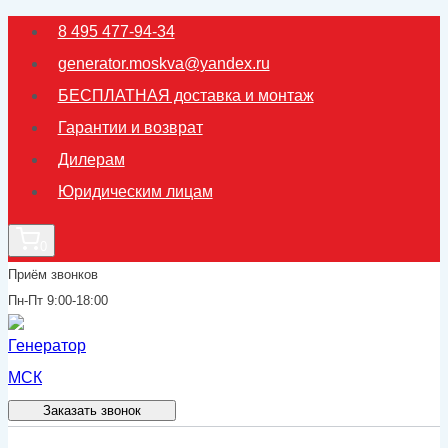
Перейти
8 495 477-94-34
к
generator.moskva@yandex.ru
содержимому
БЕСПЛАТНАЯ доставка и монтаж
Гарантии и возврат
Дилерам
Юридическим лицам
0
Приём звонков
Пн-Пт 9:00-18:00
Заказать звонок