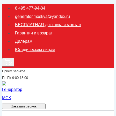
Перейти
8 495 477-94-34
к
generator.moskva@yandex.ru
содержимому
БЕСПЛАТНАЯ доставка и монтаж
Гарантии и возврат
Дилерам
Юридическим лицам
0
Приём звонков
Пн-Пт 9:00-18:00
Заказать звонок