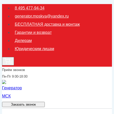
Перейти
8 495 477-94-34
к
generator.moskva@yandex.ru
содержимому
БЕСПЛАТНАЯ доставка и монтаж
Гарантии и возврат
Дилерам
Юридическим лицам
0
Приём звонков
Пн-Пт 9:00-18:00
Заказать звонок