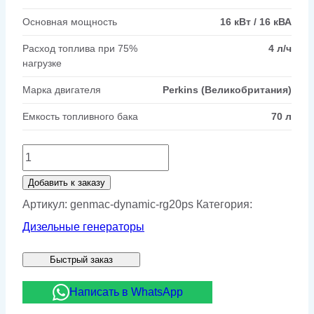
Основная мощность
16 кВт / 16 кВА
Расход топлива при 75%
4 л/ч
нагрузке
Марка двигателя
Perkins (Великобритания)
Емкость топливного бака
70 л
Количество
товара
Добавить к заказу
Дизельный
Артикул:
genmac-dynamic-rg20ps
Категория:
генератор
Дизельные генераторы
Genmac
Быстрый заказ
DYNAMIC
RG20PS
Написать в WhatsApp
в