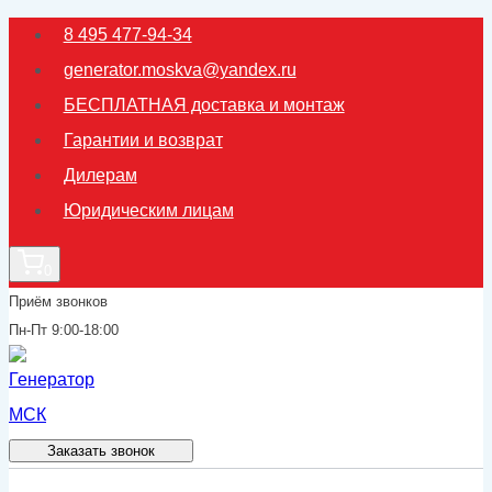
Перейти
8 495 477-94-34
к
generator.moskva@yandex.ru
содержимому
БЕСПЛАТНАЯ доставка и монтаж
Гарантии и возврат
Дилерам
Юридическим лицам
0
Приём звонков
Пн-Пт 9:00-18:00
Заказать звонок