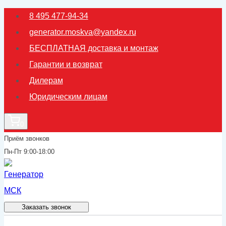
Перейти
8 495 477-94-34
к
generator.moskva@yandex.ru
содержимому
БЕСПЛАТНАЯ доставка и монтаж
Гарантии и возврат
Дилерам
Юридическим лицам
0
Приём звонков
Пн-Пт 9:00-18:00
Заказать звонок