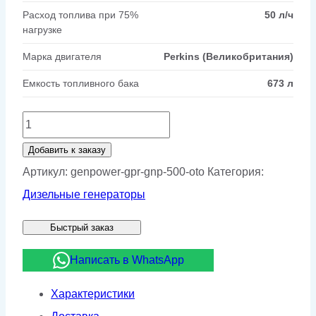
Расход топлива при 75%
50 л/ч
нагрузке
Марка двигателя
Perkins (Великобритания)
Емкость топливного бака
673 л
Количество
товара
Добавить к заказу
Дизельный
Артикул:
genpower-gpr-gnp-500-oto
Категория:
генератор
Дизельные генераторы
GenPower
Быстрый заказ
GPR-
GNP
Написать в WhatsApp
500
Характеристики
OTO