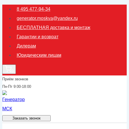
Перейти
8 495 477-94-34
к
generator.moskva@yandex.ru
содержимому
БЕСПЛАТНАЯ доставка и монтаж
Гарантии и возврат
Дилерам
Юридическим лицам
0
Приём звонков
Пн-Пт 9:00-18:00
Заказать звонок