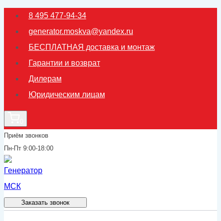
Перейти
8 495 477-94-34
к
generator.moskva@yandex.ru
содержимому
БЕСПЛАТНАЯ доставка и монтаж
Гарантии и возврат
Дилерам
Юридическим лицам
0
Приём звонков
Пн-Пт 9:00-18:00
Заказать звонок