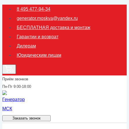
Перейти
8 495 477-94-34
к
generator.moskva@yandex.ru
содержимому
БЕСПЛАТНАЯ доставка и монтаж
Гарантии и возврат
Дилерам
Юридическим лицам
0
Приём звонков
Пн-Пт 9:00-18:00
Заказать звонок