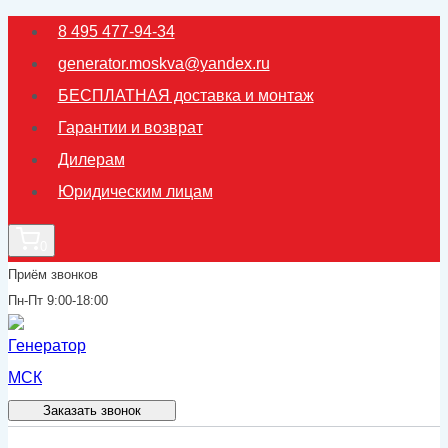
Перейти
8 495 477-94-34
к
generator.moskva@yandex.ru
содержимому
БЕСПЛАТНАЯ доставка и монтаж
Гарантии и возврат
Дилерам
Юридическим лицам
0
Приём звонков
Пн-Пт 9:00-18:00
Заказать звонок