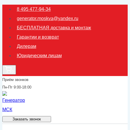
Перейти
8 495 477-94-34
к
generator.moskva@yandex.ru
содержимому
БЕСПЛАТНАЯ доставка и монтаж
Гарантии и возврат
Дилерам
Юридическим лицам
0
Приём звонков
Пн-Пт 9:00-18:00
Заказать звонок