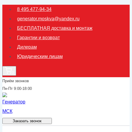
Перейти
8 495 477-94-34
к
generator.moskva@yandex.ru
содержимому
БЕСПЛАТНАЯ доставка и монтаж
Гарантии и возврат
Дилерам
Юридическим лицам
0
Приём звонков
Пн-Пт 9:00-18:00
Заказать звонок