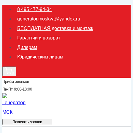
Перейти
8 495 477-94-34
к
generator.moskva@yandex.ru
содержимому
БЕСПЛАТНАЯ доставка и монтаж
Гарантии и возврат
Дилерам
Юридическим лицам
0
Приём звонков
Пн-Пт 9:00-18:00
Заказать звонок