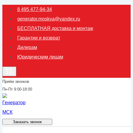
Перейти
8 495 477-94-34
к
generator.moskva@yandex.ru
содержимому
БЕСПЛАТНАЯ доставка и монтаж
Гарантии и возврат
Дилерам
Юридическим лицам
0
Приём звонков
Пн-Пт 9:00-18:00
Заказать звонок